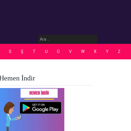
Arama:
S
Ş
T
U
Ü
V
W
X
Y
Z
Hemen İndir