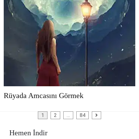
Rüyada Amcasını Görmek
Yazı
1
2
…
84
sayfalaması
Hemen İndir