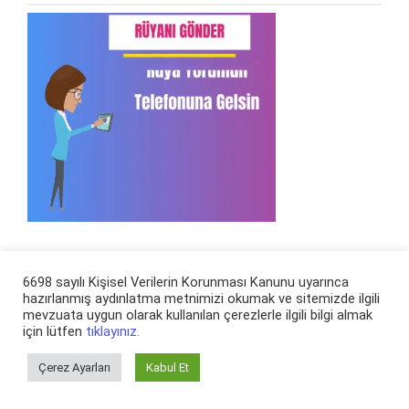
Rüya Ara
6698 sayılı Kişisel Verilerin Korunması Kanunu uyarınca
hazırlanmış aydınlatma metnimizi okumak ve sitemizde ilgili
mevzuata uygun olarak kullanılan çerezlerle ilgili bilgi almak
Arama:
için lütfen
tıklayınız.
Çerez Ayarları
Kabul Et
En Son Eklenen Rüya Tabirleri