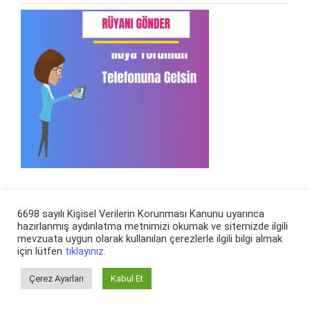
Rüya Ara
6698 sayılı Kişisel Verilerin Korunması Kanunu uyarınca
hazırlanmış aydınlatma metnimizi okumak ve sitemizde ilgili
mevzuata uygun olarak kullanılan çerezlerle ilgili bilgi almak
Arama:
için lütfen
tıklayınız.
Çerez Ayarları
Kabul Et
En Son Eklenen Rüya Tabirleri