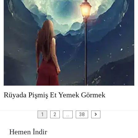
Rüyada Pişmiş Et Yemek Görmek
Yazı
1
2
…
38
sayfalaması
Hemen İndir