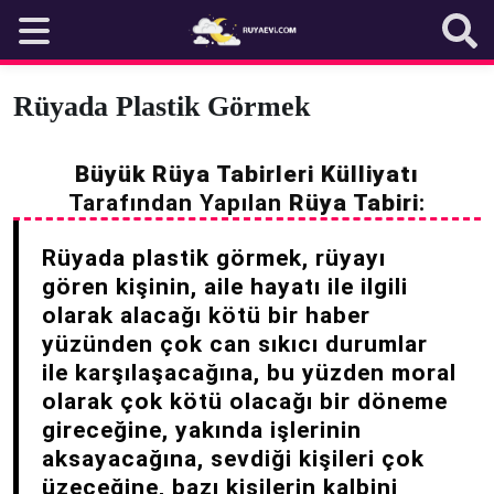
Skip
to
content
Rüyada Plastik Görmek
Büyük Rüya Tabirleri Külliyatı
Tarafından Yapılan
Rüya Tabiri
:
Rüyada plastik görmek, rüyayı
gören kişinin, aile hayatı ile ilgili
olarak alacağı kötü bir haber
yüzünden çok can sıkıcı durumlar
ile karşılaşacağına, bu yüzden moral
olarak çok kötü olacağı bir döneme
gireceğine, yakında işlerinin
aksayacağına, sevdiği kişileri çok
üzeceğine, bazı kişilerin kalbini