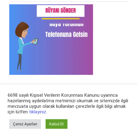
Rüya Ara
6698 sayılı Kişisel Verilerin Korunması Kanunu uyarınca
hazırlanmış aydınlatma metnimizi okumak ve sitemizde ilgili
mevzuata uygun olarak kullanılan çerezlerle ilgili bilgi almak
Arama:
için lütfen
tıklayınız.
Çerez Ayarları
Kabul Et
En Son Eklenen Rüya Tabirleri