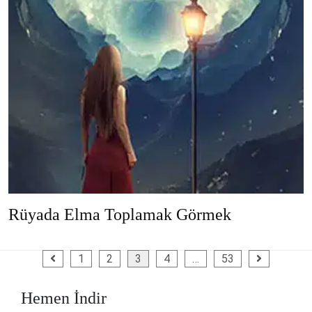
Rüyada Elma Toplamak Görmek
Yazı
1
2
3
4
…
53
sayfalaması
Hemen İndir