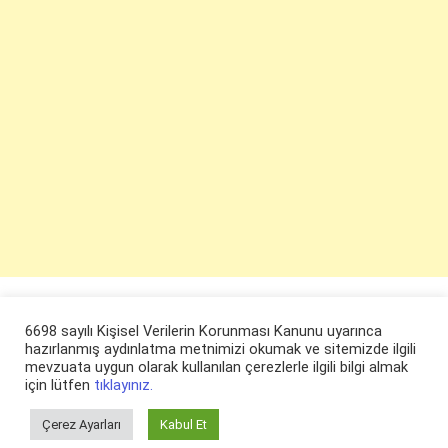
6698 sayılı Kişisel Verilerin Korunması Kanunu uyarınca
hazırlanmış aydınlatma metnimizi okumak ve sitemizde ilgili
mevzuata uygun olarak kullanılan çerezlerle ilgili bilgi almak
için lütfen
tıklayınız.
Çerez Ayarları
Kabul Et
© ruyaevi.com 2022