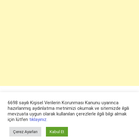
6698 sayılı Kişisel Verilerin Korunması Kanunu uyarınca
hazırlanmış aydınlatma metnimizi okumak ve sitemizde ilgili
mevzuata uygun olarak kullanılan çerezlerle ilgili bilgi almak
için lütfen
tıklayınız.
Çerez Ayarları
Kabul Et
© ruyaevi.com 2022