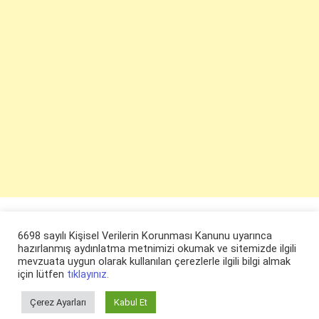
6698 sayılı Kişisel Verilerin Korunması Kanunu uyarınca
hazırlanmış aydınlatma metnimizi okumak ve sitemizde ilgili
mevzuata uygun olarak kullanılan çerezlerle ilgili bilgi almak
için lütfen
tıklayınız.
Çerez Ayarları
Kabul Et
© ruyaevi.com 2022