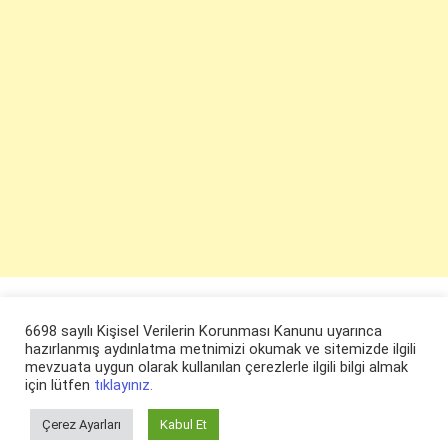
6698 sayılı Kişisel Verilerin Korunması Kanunu uyarınca
hazırlanmış aydınlatma metnimizi okumak ve sitemizde ilgili
mevzuata uygun olarak kullanılan çerezlerle ilgili bilgi almak
için lütfen
tıklayınız.
Çerez Ayarları
Kabul Et
© ruyaevi.com 2022