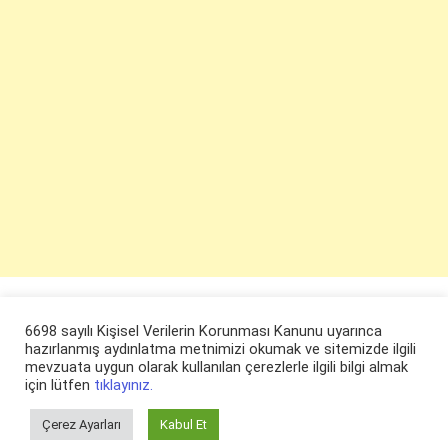
6698 sayılı Kişisel Verilerin Korunması Kanunu uyarınca
hazırlanmış aydınlatma metnimizi okumak ve sitemizde ilgili
mevzuata uygun olarak kullanılan çerezlerle ilgili bilgi almak
için lütfen
tıklayınız.
Çerez Ayarları
Kabul Et
© ruyaevi.com 2022