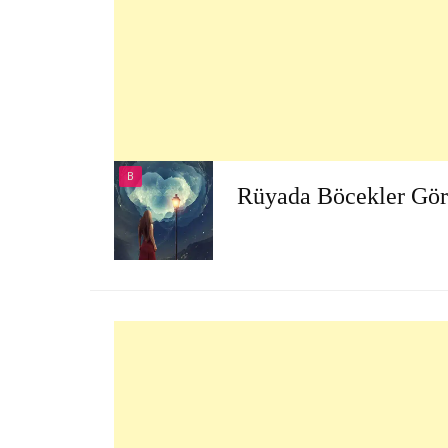
B
Rüyada Böcekler Gö