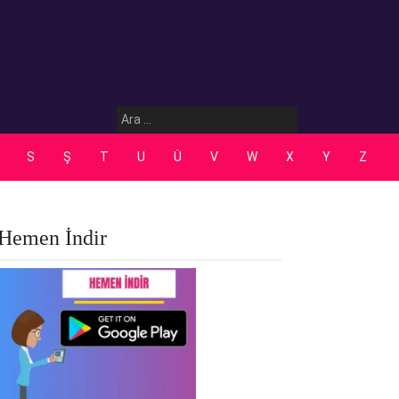
Arama:
S
Ş
T
U
Ü
V
W
X
Y
Z
Hemen İndir