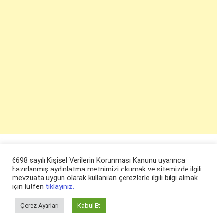
6698 sayılı Kişisel Verilerin Korunması Kanunu uyarınca
hazırlanmış aydınlatma metnimizi okumak ve sitemizde ilgili
mevzuata uygun olarak kullanılan çerezlerle ilgili bilgi almak
için lütfen
tıklayınız.
Çerez Ayarları
Kabul Et
© ruyaevi.com 2022