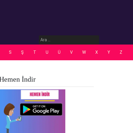
Arama:
S
Ş
T
U
Ü
V
W
X
Y
Z
Hemen İndir