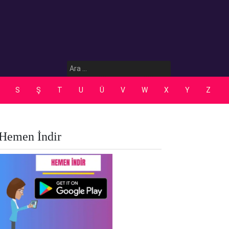
Arama:
S
Ş
T
U
Ü
V
W
X
Y
Z
Hemen İndir