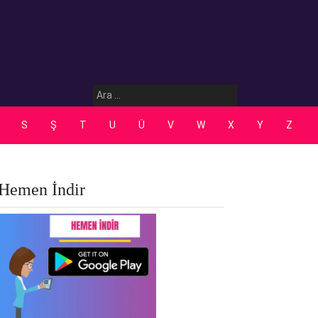
Arama:
S
Ş
T
U
Ü
V
W
X
Y
Z
Hemen İndir