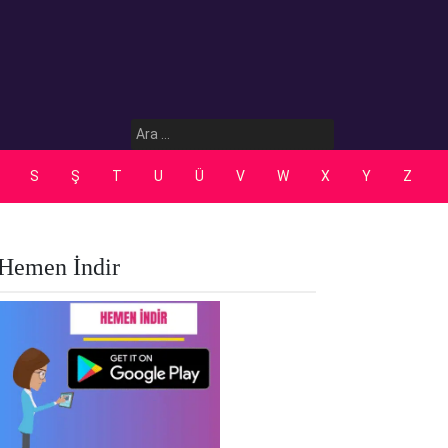
Arama:
S
Ş
T
U
Ü
V
W
X
Y
Z
Hemen İndir