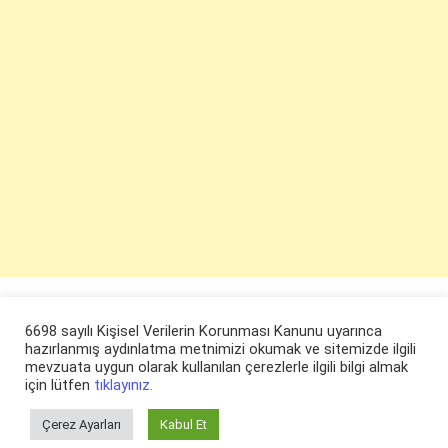
6698 sayılı Kişisel Verilerin Korunması Kanunu uyarınca
hazırlanmış aydınlatma metnimizi okumak ve sitemizde ilgili
mevzuata uygun olarak kullanılan çerezlerle ilgili bilgi almak
için lütfen
tıklayınız.
Çerez Ayarları
Kabul Et
© ruyaevi.com 2022