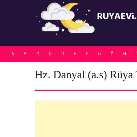
Skip
to
content
A
B
C
Ç
D
E
F
G
Ğ
H
I
Hz. Danyal (a.s) Rüya 