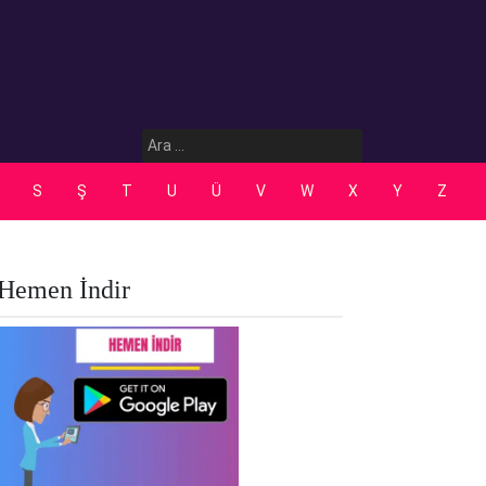
Arama:
S
Ş
T
U
Ü
V
W
X
Y
Z
Hemen İndir