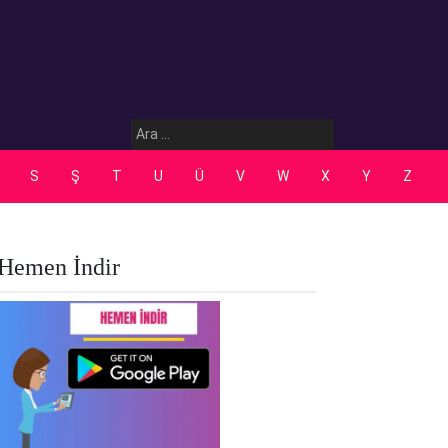
Arama:
S
Ş
T
U
Ü
V
W
X
Y
Z
Hemen İndir