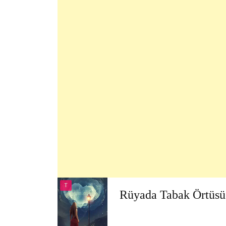
T
Rüyada Tabak Örtüs