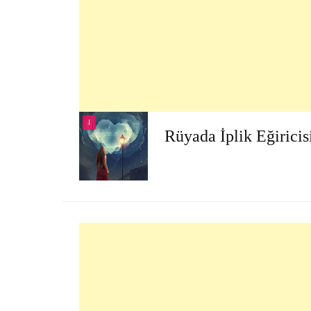
I
Rüyada İplik Eğirici