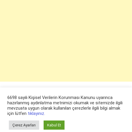
6698 sayılı Kişisel Verilerin Korunması Kanunu uyarınca
hazırlanmış aydınlatma metnimizi okumak ve sitemizde ilgili
mevzuata uygun olarak kullanılan çerezlerle ilgili bilgi almak
için lütfen
tıklayınız.
Çerez Ayarları
Kabul Et
© ruyaevi.com 2022