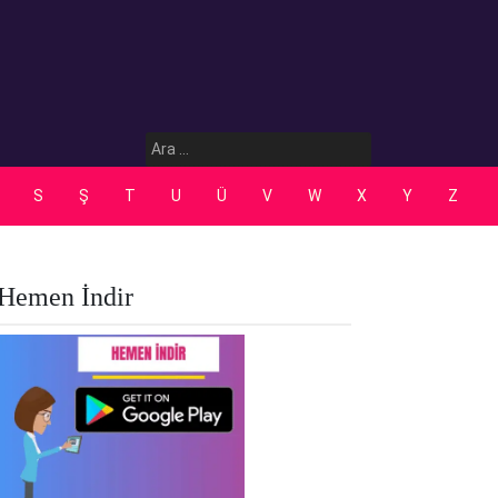
Arama:
S
Ş
T
U
Ü
V
W
X
Y
Z
Hemen İndir