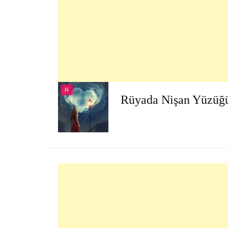
N
Rüyada Nişan Yüzüğ