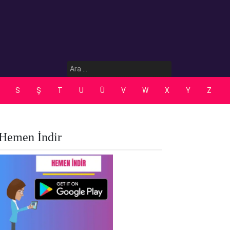
Arama:
S
Ş
T
U
Ü
V
W
X
Y
Z
Hemen İndir