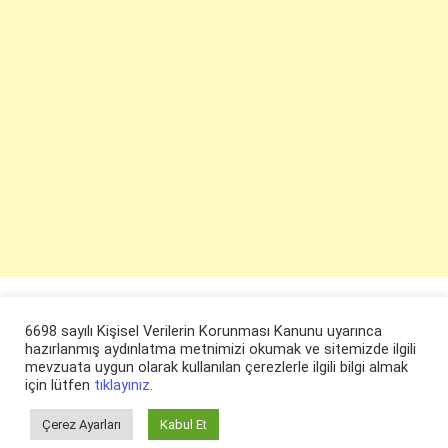
6698 sayılı Kişisel Verilerin Korunması Kanunu uyarınca
hazırlanmış aydınlatma metnimizi okumak ve sitemizde ilgili
mevzuata uygun olarak kullanılan çerezlerle ilgili bilgi almak
için lütfen
tıklayınız.
Çerez Ayarları
Kabul Et
© ruyaevi.com 2022