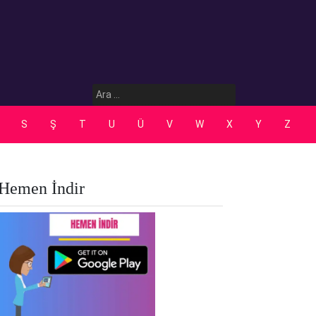
Arama:
S
Ş
T
U
Ü
V
W
X
Y
Z
Hemen İndir