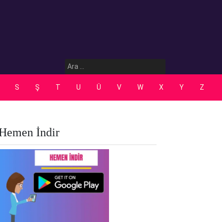
Arama:
S
Ş
T
U
Ü
V
W
X
Y
Z
Hemen İndir