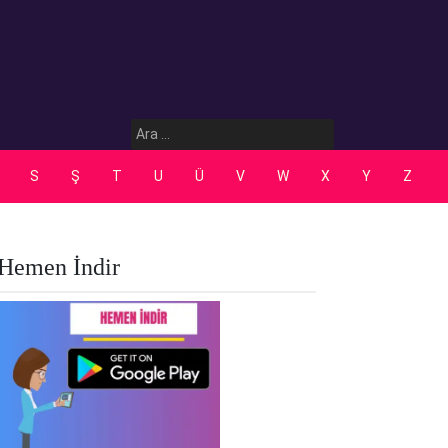
Arama:
S
Ş
T
U
Ü
V
W
X
Y
Z
Hemen İndir