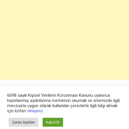
6698 sayılı Kişisel Verilerin Korunması Kanunu uyarınca
hazırlanmış aydınlatma metnimizi okumak ve sitemizde ilgili
mevzuata uygun olarak kullanılan çerezlerle ilgili bilgi almak
için lütfen
tıklayınız.
Çerez Ayarları
Kabul Et
© ruyaevi.com 2022