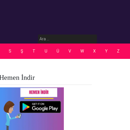
Arama:
S
Ş
T
U
Ü
V
W
X
Y
Z
Hemen İndir