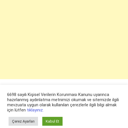
6698 sayılı Kişisel Verilerin Korunması Kanunu uyarınca
hazırlanmış aydınlatma metnimizi okumak ve sitemizde ilgili
mevzuata uygun olarak kullanılan çerezlerle ilgili bilgi almak
için lütfen
tıklayınız.
Çerez Ayarları
Kabul Et
© ruyaevi.com 2022