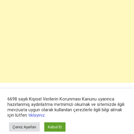
6698 sayılı Kişisel Verilerin Korunması Kanunu uyarınca
hazırlanmış aydınlatma metnimizi okumak ve sitemizde ilgili
mevzuata uygun olarak kullanılan çerezlerle ilgili bilgi almak
için lütfen
tıklayınız.
Çerez Ayarları
Kabul Et
© ruyaevi.com 2022