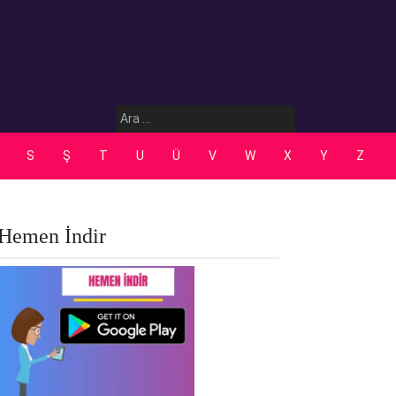
Arama:
S
Ş
T
U
Ü
V
W
X
Y
Z
Hemen İndir