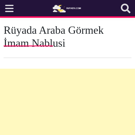
Skip
to
content
Rüyada Araba Görmek
İmam Nablusi