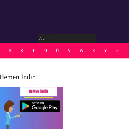
Arama:
S
Ş
T
U
Ü
V
W
X
Y
Z
Hemen İndir