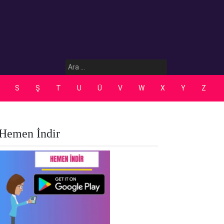
Arama:
S
Ş
T
U
Ü
V
W
X
Y
Z
Hemen İndir