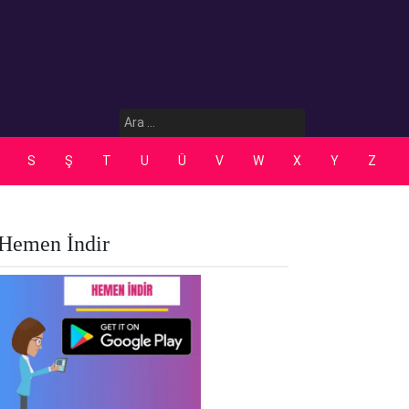
Arama:
S
Ş
T
U
Ü
V
W
X
Y
Z
Hemen İndir