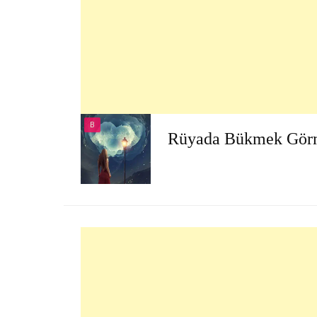
B
Rüyada Bükmek Gör