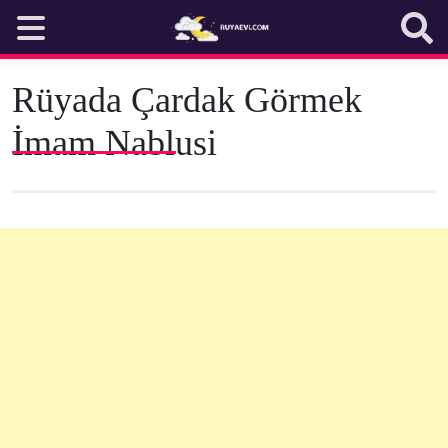
Skip
to
content
Rüyada Çardak Görmek
İmam Nablusi