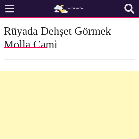
Skip
to
content
Rüyada Dehşet Görmek
Molla Cami