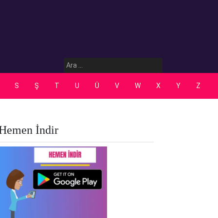
Arama:
S
Ş
T
U
Ü
V
W
X
Y
Z
Hemen İndir