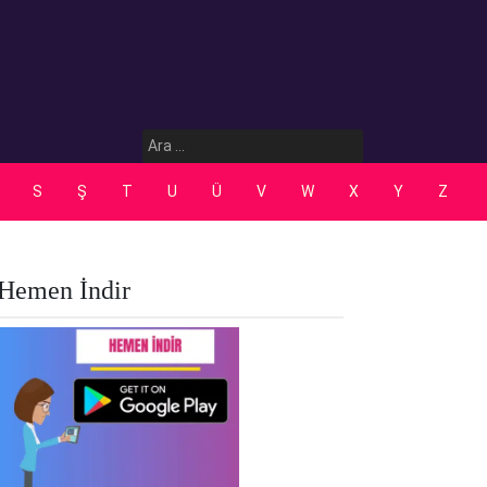
Arama:
S
Ş
T
U
Ü
V
W
X
Y
Z
Hemen İndir