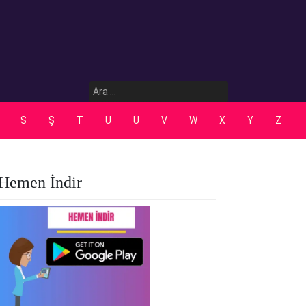
Arama:
S
Ş
T
U
Ü
V
W
X
Y
Z
Hemen İndir