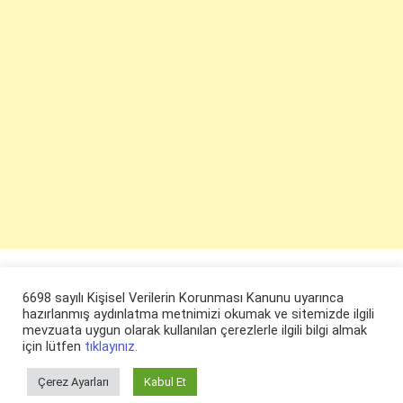
6698 sayılı Kişisel Verilerin Korunması Kanunu uyarınca
hazırlanmış aydınlatma metnimizi okumak ve sitemizde ilgili
mevzuata uygun olarak kullanılan çerezlerle ilgili bilgi almak
için lütfen
tıklayınız.
Çerez Ayarları
Kabul Et
© ruyaevi.com 2022