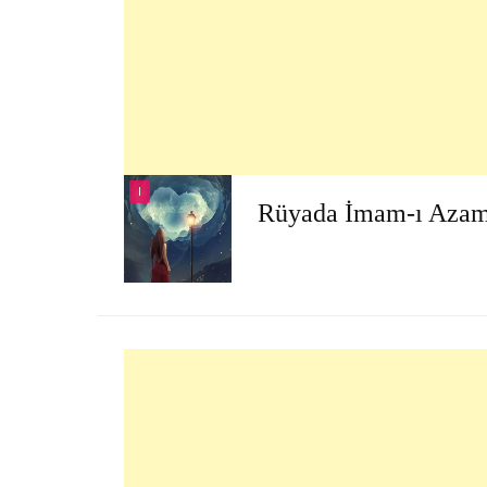
I
Rüyada İmam-ı Aza