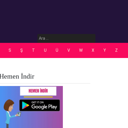
Arama:
S
Ş
T
U
Ü
V
W
X
Y
Z
Hemen İndir