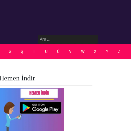
Arama:
S
Ş
T
U
Ü
V
W
X
Y
Z
Hemen İndir