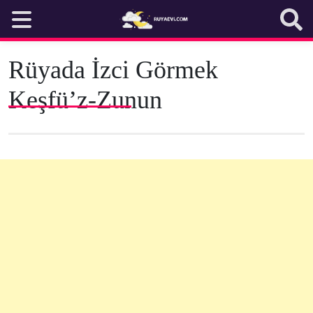
Skip
to
content
Rüyada İzci Görmek
Keşfü’z-Zunun