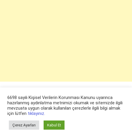
6698 sayılı Kişisel Verilerin Korunması Kanunu uyarınca
hazırlanmış aydınlatma metnimizi okumak ve sitemizde ilgili
mevzuata uygun olarak kullanılan çerezlerle ilgili bilgi almak
için lütfen
tıklayınız.
Çerez Ayarları
Kabul Et
© ruyaevi.com 2022