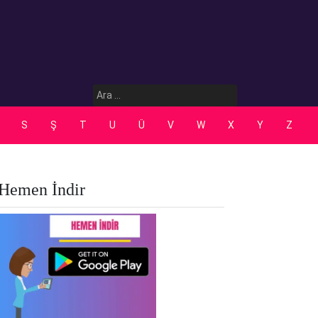
Arama:
S
Ş
T
U
Ü
V
W
X
Y
Z
Hemen İndir