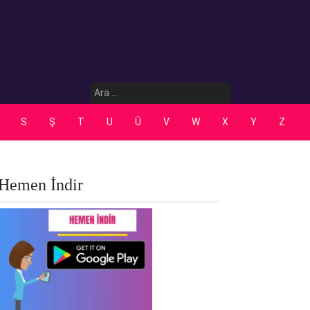
Arama:
S
Ş
T
U
Ü
V
W
X
Y
Z
Hemen İndir