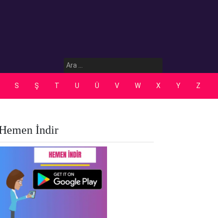
Arama:
S
Ş
T
U
Ü
V
W
X
Y
Z
Hemen İndir