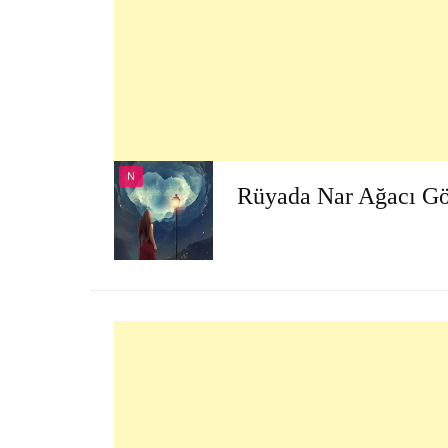
N
Rüyada Nar Ağacı G