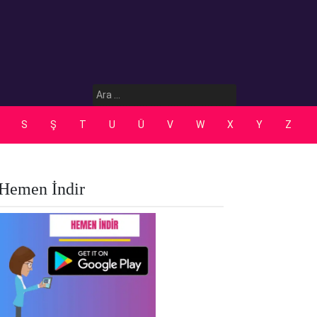
Arama:
S
Ş
T
U
Ü
V
W
X
Y
Z
Hemen İndir