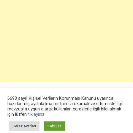
6698 sayılı Kişisel Verilerin Korunması Kanunu uyarınca
hazırlanmış aydınlatma metnimizi okumak ve sitemizde ilgili
mevzuata uygun olarak kullanılan çerezlerle ilgili bilgi almak
için lütfen
tıklayınız.
Çerez Ayarları
Kabul Et
© ruyaevi.com 2022